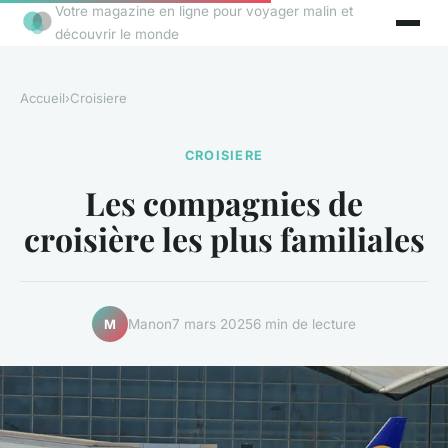
Votre magazine en ligne pour voyager malin et
découvrir le monde
Accueil
›
Croisiere
CROISIERE
Les compagnies de
croisière les plus familiales
Manon
7 mars 2025
6 min de lecture
M