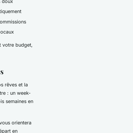
s doux
ntiquement
commissions
 locaux
t votre budget,
es
s rêves et la
ltre : un week-
is semaines en
 vous orientera
épart en