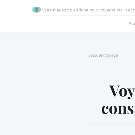
Votre magazine en ligne pour voyager malin et 
Acc
Accueil
›
Voyage
Voy
cons