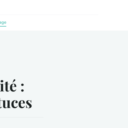
age
té :
tuces