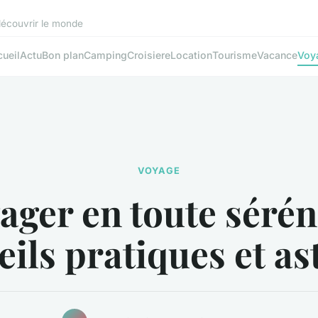
découvrir le monde
ueil
Actu
Bon plan
Camping
Croisiere
Location
Tourisme
Vacance
Voy
VOYAGE
ager en toute séréni
eils pratiques et as