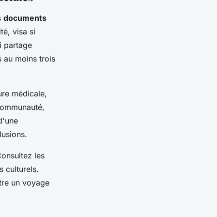
s
documents
té, visa si
i partage
 au moins trois
ure médicale,
 communauté,
d'une
lusions.
Consultez les
 culturels.
ntre un voyage