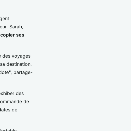
gent
eur. Sarah,
copier ses
tué des voyages
sa destination.
dote", partage-
'exhiber des
recommande de
dates de
fortable,