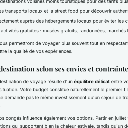
destinations voisines moins touristiques pour des tarifs plu
es transports locaux et la street food pour découvrir authe
ectement auprès des hébergements locaux pour éviter les 
 activités gratuites : musées gratuits, randonnées, marchés
vous permettront de voyager plus souvent tout en respectan
re la qualité de vos expériences.
destination selon ses envies et contraint
destination de voyage résulte d'un
équilibre délicat
entre vo
 situation. Votre budget constitue naturellement le premier fi
e demande pas le même investissement qu'un séjour de tro
.
s congés influence également vos options. Partir en juillet
tions qui supportent bien la chaleur estivale, tandis qu'un d