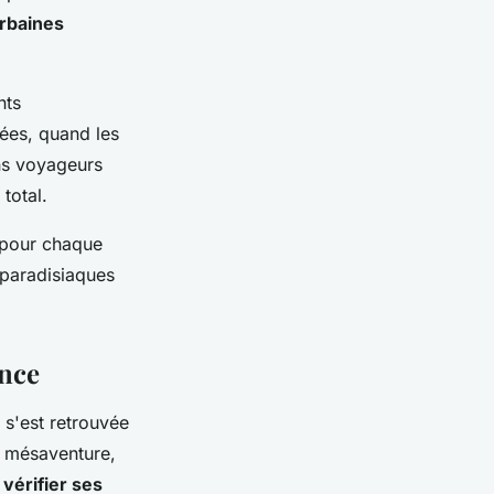
rbaines
nts
tées, quand les
ins voyageurs
 total.
 pour chaque
 paradisiaques
ence
 s'est retrouvée
e mésaventure,
e
vérifier ses