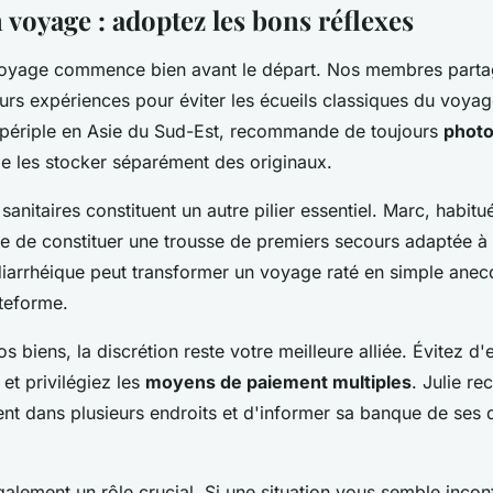
 voyage : adoptez les bons réflexes
voyage commence bien avant le départ. Nos membres parta
urs expériences pour éviter les écueils classiques du voyag
périple en Asie du Sud-Est, recommande de toujours
photo
e les stocker séparément des originaux.
sanitaires constituent un autre pilier essentiel. Marc, habi
le de constituer une trousse de premiers secours adaptée à 
diarrhéique peut transformer un voyage raté en simple anec
ateforme.
s biens, la discrétion reste votre meilleure alliée. Évitez d
 et privilégiez les
moyens de paiement multiples
. Julie 
ent dans plusieurs endroits et d'informer sa banque de ses 
également un rôle crucial. Si une situation vous semble incon