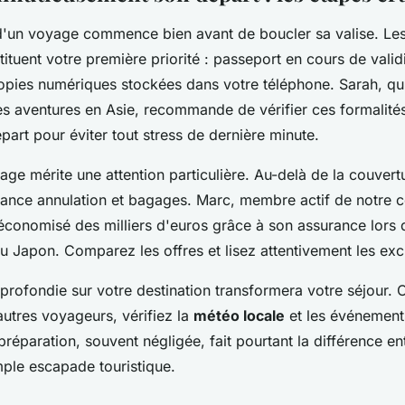
d'un voyage commence bien avant de boucler sa valise. Le
ituent votre première priorité : passeport en cours de validi
copies numériques stockées dans votre téléphone. Sarah, qu
es aventures en Asie, recommande de vérifier ces formalités
part pour éviter tout stress de dernière minute.
ge mérite une attention particulière. Au-delà de la couvert
rance annulation et bagages. Marc, membre actif de notre
économisé des milliers d'euros grâce à son assurance lors 
au Japon. Comparez les offres et lisez attentivement les exc
rofondie sur votre destination transformera votre séjour. 
utres voyageurs, vérifiez la
météo locale
et les événements
réparation, souvent négligée, fait pourtant la différence e
mple escapade touristique.