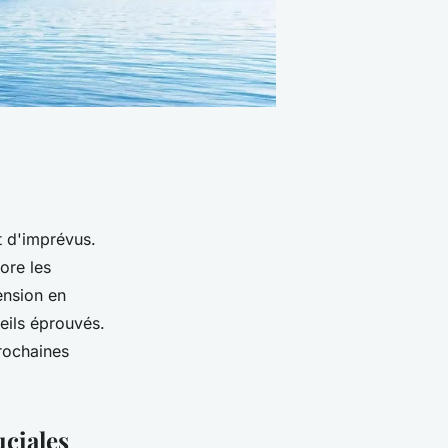
t d'imprévus.
ore les
ension en
seils éprouvés.
prochaines
uciales